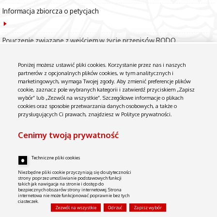
Informacja zbiorcza o petycjach
Pouczenie związane z wejściem w życie przepisów RODO
Poniżej możesz ustawić pliki cookies. Korzystanie przez nas i naszych
Petycje złożone w Komendzie Wojewódzkiej Policji w Bydgoszczy
partnerów z opcjonalnych plików cookies, w tym analitycznych i
marketingowych, wymaga Twojej zgody. Aby zmienić preferencje plików
cookie, zaznacz pole wybranych kategorii i zatwierdź przyciskiem „Zapisz
wybór” lub „Zezwól na wszystkie”. Szczegółowe informacje o plikach
Petycje złożone w
cookies oraz sposobie przetwarzania danych osobowych, a także o
Komendzie
Wojewódzkiej
przysługujących Ci prawach, znajdziesz w Polityce prywatności.
Policji w
Bydgoszczy
Cenimy twoją prywatność
Biuletyn Informacji Publicznej
Techniczne pliki cookies
Instrukcja obsługi
Niezbędne pliki cookie przyczyniają się do użyteczności
Serwer niniejszy NIE JEST W ŻADEN SPOSÓB połączony z siecią wewnętrzną. Zawiera tylko dane udostępniane przez
strony poprzez umożliwianie podstawowych funkcji
Komenda Wojewódzka Policji w Bydgoszczy.
takich jak nawigacja na stronie i dostęp do
bezpiecznych obszarów strony internetowej. Strona
internetowa nie może funkcjonować poprawnie bez tych
ciasteczek.