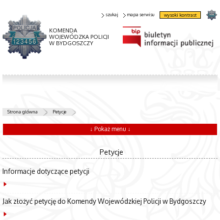
szukaj
mapa serwisu
wysoki kontrast
KOMENDA
WOJEWÓDZKA POLICJI
W BYDGOSZCZY
Strona główna
Petycje
↓ Pokaż menu ↓
Petycje
Informacje dotyczące petycji
Jak złożyć petycję do Komendy Wojewódzkiej Policji w Bydgoszczy