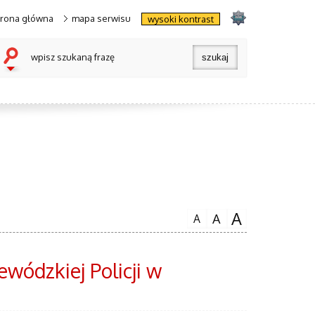
trona główna
mapa serwisu
wysoki kontrast
wpisz szukaną frazę
A
A
A
ódzkiej Policji w