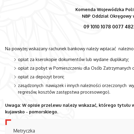
Komenda Wojewódzka Polic
NBP Oddział Okręgowy 
09 1010 1078 0077 48
Na powyżej wskazany rachunek bankowy należy wpłacać należnoś
opłat za kserokopie dokumentów lub wydane duplikaty;
opłat za pobyt w Pomieszczeniu dla Osób Zatrzymanych c
opłat za depozyt broni;
zasądzonych nawiązek i innych należności orzeczonych wyr
regresów, kosztów zastępstwa procesowego).
Uwaga: W opisie przelewu należy wskazać, którego tytułu wpł
kujawsko - pomorskiego
.
Metryczka