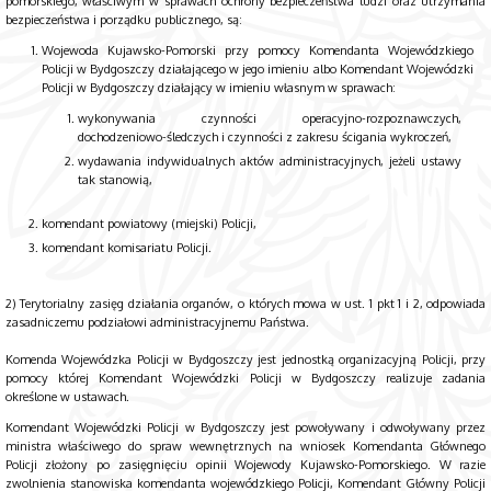
pomorskiego, właściwym w sprawach ochrony bezpieczeństwa ludzi oraz utrzymania
bezpieczeństwa i porządku publicznego, są:
Wojewoda Kujawsko-Pomorski przy pomocy Komendanta Wojewódzkiego
Policji w Bydgoszczy działającego w jego imieniu albo Komendant Wojewódzki
Policji w Bydgoszczy działający w imieniu własnym w sprawach:
wykonywania czynności operacyjno-rozpoznawczych,
dochodzeniowo-śledczych i czynności z zakresu ścigania wykroczeń,
wydawania indywidualnych aktów administracyjnych, jeżeli ustawy
tak stanowią,
komendant powiatowy (miejski) Policji,
komendant komisariatu Policji.
2) Terytorialny zasięg działania organów, o których mowa w ust. 1 pkt 1 i 2, odpowiada
zasadniczemu podziałowi administracyjnemu Państwa.
Komenda Wojewódzka Policji w Bydgoszczy jest jednostką organizacyjną Policji, przy
pomocy której Komendant Wojewódzki Policji w Bydgoszczy realizuje zadania
określone w ustawach.
Komendant Wojewódzki Policji w Bydgoszczy jest powoływany i odwoływany przez
ministra właściwego do spraw wewnętrznych na wniosek Komendanta Głównego
Policji złożony po zasięgnięciu opinii Wojewody Kujawsko-Pomorskiego. W razie
zwolnienia stanowiska komendanta wojewódzkiego Policji, Komendant Główny Policji