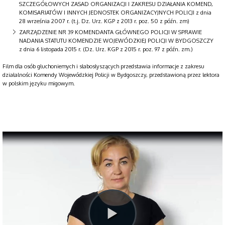
SZCZEGÓŁOWYCH ZASAD ORGANIZACJI I ZAKRESU DZIAŁANIA KOMEND,
KOMISARIATÓW I INNYCH JEDNOSTEK ORGANIZACYJNYCH POLICJI z dnia
28 września 2007 r. (t.j. Dz. Urz. KGP z 2013 r. poz. 50 z późn. zm)
ZARZĄDZENIE NR 39 KOMENDANTA GŁÓWNEGO POLICJI W SPRAWIE
NADANIA STATUTU KOMENDZIE WOJEWÓDZKIEJ POLICJI W BYDGOSZCZY
z dnia 6 listopada 2015 r. (Dz. Urz. KGP z 2015 r. poz. 97 z późn. zm.)
Film dla osób głuchoniemych i słabosłyszących przedstawia informacje z zakresu
działalności Komendy Wojewódzkiej Policji w Bydgoszczy, przedstawioną przez lektora
w polskim języku migowym.