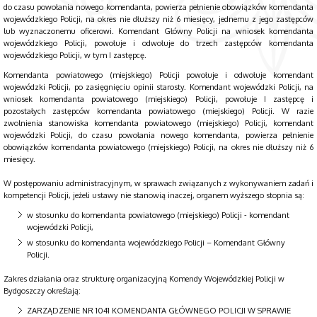
do czasu powołania nowego komendanta, powierza pełnienie obowiązków komendanta
wojewódzkiego Policji, na okres nie dłuższy niż 6 miesięcy, jednemu z jego zastępców
lub wyznaczonemu oficerowi. Komendant Główny Policji na wniosek komendanta
wojewódzkiego Policji, powołuje i odwołuje do trzech zastępców komendanta
wojewódzkiego Policji, w tym I zastępcę.
Komendanta powiatowego (miejskiego) Policji powołuje i odwołuje komendant
wojewódzki Policji, po zasięgnięciu opinii starosty. Komendant wojewódzki Policji, na
wniosek komendanta powiatowego (miejskiego) Policji, powołuje I zastępcę i
pozostałych zastępców komendanta powiatowego (miejskiego) Policji. W razie
zwolnienia stanowiska komendanta powiatowego (miejskiego) Policji, komendant
wojewódzki Policji, do czasu powołania nowego komendanta, powierza pełnienie
obowiązków komendanta powiatowego (miejskiego) Policji, na okres nie dłuższy niż 6
miesięcy.
W postępowaniu administracyjnym, w sprawach związanych z wykonywaniem zadań i
kompetencji Policji, jeżeli ustawy nie stanowią inaczej, organem wyższego stopnia są:
w stosunku do komendanta powiatowego (miejskiego) Policji - komendant
wojewódzki Policji,
w stosunku do komendanta wojewódzkiego Policji – Komendant Główny
Policji.
Zakres działania oraz strukturę organizacyjną Komendy Wojewódzkiej Policji w
Bydgoszczy określają:
ZARZĄDZENIE NR 1041 KOMENDANTA GŁÓWNEGO POLICJI W SPRAWIE