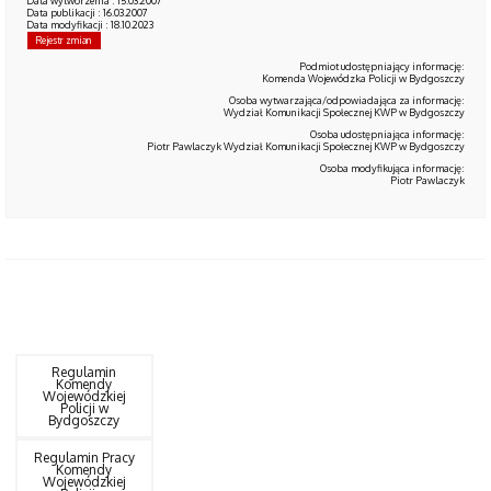
Data wytworzenia : 15.03.2007
Data publikacji : 16.03.2007
Data modyfikacji : 18.10.2023
Rejestr zmian
Podmiot udostępniający informację:
Komenda Wojewódzka Policji w Bydgoszczy
Osoba wytwarzająca/odpowiadająca za informację:
Wydział Komunikacji Społecznej KWP w Bydgoszczy
Osoba udostępniająca informację:
Piotr Pawlaczyk Wydział Komunikacji Społecznej KWP w Bydgoszczy
Osoba modyfikująca informację:
Piotr Pawlaczyk
Regulamin
Komendy
Wojewódzkiej
Policji w
Bydgoszczy
Regulamin Pracy
Komendy
Wojewódzkiej