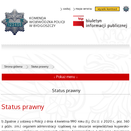
szukaj
mapa serwisu
wysoki kontrast
KOMENDA
WOJEWÓDZKA POLICJI
W BYDGOSZCZY
Strona główna
Status prawny
↓ Pokaż menu ↓
Status prawny
Status prawny
1) Zgodnie z ustawą o Policji z dnia 6 kwietnia 1990 roku (t.j. Dz.U. z 2020 r., poz. 360
z późn. zm.) organem administracji rządowej na obszarze województwa kujawsko-