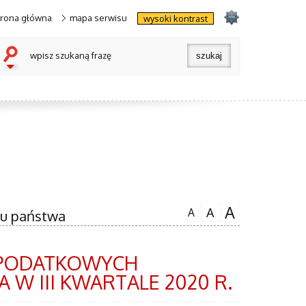
trona główna
mapa serwisu
wysoki kontrast
wpisz szukaną frazę
A
A
A
tu państwa
EPODATKOWYCH
W III KWARTALE 2020 R.