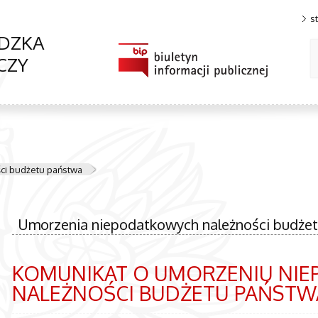
s
DZKA
CZY
ci budżetu państwa
Umorzenia niepodatkowych należności budże
KOMUNIKAT O UMORZENIU NI
NALEŻNOŚCI BUDŻETU PAŃSTWA 