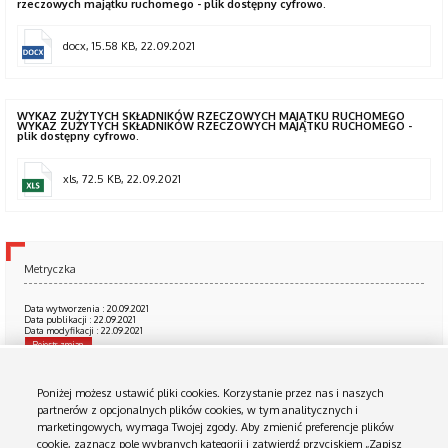
rzeczowych majątku ruchomego - plik dostępny cyfrowo.
docx, 15.58 KB, 22.09.2021
WYKAZ ZUŻYTYCH SKŁADNIKÓW RZECZOWYCH MAJĄTKU RUCHOMEGO
WYKAZ ZUŻYTYCH SKŁADNIKÓW RZECZOWYCH MAJĄTKU RUCHOMEGO -
plik dostępny cyfrowo.
xls, 72.5 KB, 22.09.2021
Metryczka
Data wytworzenia : 20.09.2021
Data publikacji : 22.09.2021
Data modyfikacji : 22.09.2021
Rejestr zmian
Podmiot udostępniający informację:
Komenda Wojewódzka Policji w Bydgoszczy
Poniżej możesz ustawić pliki cookies. Korzystanie przez nas i naszych
Osoba wytwarzająca/odpowiadająca za informację:
partnerów z opcjonalnych plików cookies, w tym analitycznych i
Małgorzata Zalska
marketingowych, wymaga Twojej zgody. Aby zmienić preferencje plików
Osoba udostępniająca informację:
Piotr Pawlaczyk Wydział Komunikacji Społecznej KWP w Bydgoszczy
cookie, zaznacz pole wybranych kategorii i zatwierdź przyciskiem „Zapisz