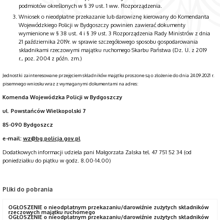
podmiotów określonych w § 39 ust. 1 ww. Rozporządzenia.
Wniosek o nieodpłatne przekazanie lub darowiznę kierowany do Komendanta
Wojewódzkiego Policji w Bydgoszczy powinien zawierać dokumenty
wymienione w § 38 ust. 4 i § 39 ust. 3 Rozporządzenia Rady Ministrów z dnia
21 października 2019r. w sprawie szczegółowego sposobu gospodarowania
składnikami rzeczowymi majątku ruchomego Skarbu Państwa (Dz. U. z 2019
r., poz. 2004 z późn. zm.)
Jednostki zainteresowane przejęciem składników majątku proszone są o złożenie do dnia 24.09.2021 r.
pisemnego wniosku wraz z wymaganymi dokumentami na adres:
Komenda Wojewódzka Policji w Bydgoszczy
ul. Powstańców Wielkopolski 7
85-090 Bydgoszcz
e-mail:
wz@bg.policja.gov.pl
Dodatkowych informacji udziela pani Małgorzata Zalska tel. 47 751 52 34 (od
poniedziałku do piątku w godz. 8.00-14.00)
Pliki do pobrania
OGŁOSZENIE o nieodpłatnym przekazaniu/darowiźnie zużytych składników
rzeczowych majątku ruchomego
OGŁOSZENIE o nieodpłatnym przekazaniu/darowiźnie zużytych składników