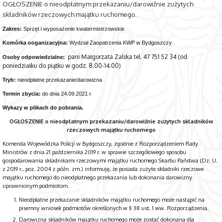
OGŁOSZENIE o nieodpłatnym przekazaniu/darowiźnie zużytych
składników rzeczowych majątku ruchomego.
Zakres:
Sprzęt i wypo­saże­nie kwa­ter­mi­strzo­wskie
Komórka ooganizacyjna:
Wydział Zaopatrzenia KWP w Bydgoszczy
pani Małgorzata Zalska tel. 47 751 52 34 (od
Osoby odpowiedzialne:
poniedziałku do piątku w godz. 8.00-14.00)
Tryb:
nieodpłatne przekazanie/darowizna
Termin zbycia:
do dnia 24.09.2021 r.
Wykazy w plikach do pobrania.
OGŁOSZENIE
o nieodpłatnym przekazaniu/darowiźnie
zużytych składników
rzeczowych majątku ruchomego
Komenda Wojewódzka Policji w Bydgoszczy, zgodnie z Rozporządzeniem Rady
Ministrów z dnia 21 października 2019 r. w sprawie szczegółowego sposobu
gospodarowania składnikami rzeczowymi majątku ruchomego Skarbu Państwa (Dz. U.
z 2019 r., poz. 2004 z późn. zm.) informuję, że posiada zużyte składniki rzeczowe
majątku ruchomego do nieodpłatnego przekazania lub dokonania darowizny
uprawnionym podmiotom.
Nieodpłatne przekazanie składników majątku ruchomego może nastąpić na
pisemny wniosek podmiotów określonych w § 38 ust. 1 ww. Rozporządzenia.
Darowizna składników majątku ruchomego może zostać dokonana dla