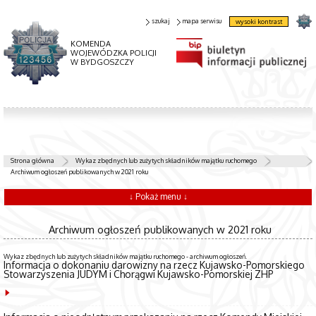
szukaj
mapa serwisu
wysoki kontrast
KOMENDA
WOJEWÓDZKA POLICJI
W BYDGOSZCZY
Strona główna
Wykaz zbędnych lub zużytych składników majątku ruchomego
Archiwum ogłoszeń publikowanych w 2021 roku
↓ Pokaż menu ↓
Archiwum ogłoszeń publikowanych w 2021 roku
Wykaz zbędnych lub zużytych składników majątku ruchomego - archiwum ogłoszeń.
Informacja o dokonaniu darowizny na rzecz Kujawsko-Pomorskiego
Stowarzyszenia JUDYM i Chorągwi Kujawsko-Pomorskiej ZHP