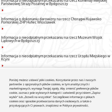
Informacja o nieodpłatnym przekazaniu na rzecz Komendy Miejskiej
Państwowej Straży Pożarnej w Bydgoszczy
Informacja o dokonaniu darowizny na rzecz Chorągwi Kujawsko
Pomorskiej ZHP Hufiec Włocławek
Informacja o nieodpłatnym przekazaniu na rzecz Muzeum Wojsk
Lądowych w Bydgoszczy
Informacja o nieodpłatnym przekazaniu na rzecz Urzędu Miejskiego w
Kcyni
Przekazanie nieodpłatnie na czas nieoznaczony i bez obowiązku
zwrotu dla Głównej Kwatery Związku Harcerstwa Polskiego –
Poniżej możesz ustawić pliki cookies. Korzystanie przez nas i naszych
Inspektorat Łączności w Warszawie (03.03.2021 r.)
partnerów z opcjonalnych plików cookies, w tym analitycznych i
marketingowych, wymaga Twojej zgody. Aby zmienić preferencje plików
cookie, zaznacz pole wybranych kategorii i zatwierdź przyciskiem „Zapisz
Informacja z Wydziału Transportu z dnia 05.01.2021 r.
wybór” lub „Zezwól na wszystkie”. Szczegółowe informacje o plikach
cookies oraz sposobie przetwarzania danych osobowych, a także o
WYKAZ I SPOSÓB ZAGOSPODAROWANIA ZBĘDNYCH LUB ZUŻYTYCH POJAZDÓW KWP W BYDGOSZCZY
przysługujących Ci prawach, znajdziesz w Polityce prywatności.