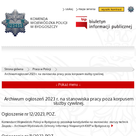
szukaj
mapa serwisu
wysoki kontrast
KOMENDA
WOJEWÓDZKA POLICJI
W BYDGOSZCZY
Strona główna
Praca w Policji
Archiwum ogłoszeń 2023 r. na stanowiska pracy poza korpusem służby cywilnej.
↓ Pokaż menu ↓
Archiwum ogłoszeń 2023 r. na stanowiska pracy poza korpusem
służby cywilnej.
Ogłoszenie nr 12/2023, POZ.
Komendant Wojewódzki Policji w Bydgoszczy poszukuje kandydatów na stanowisko: starszy technik
Zespołu – Archiwum Wydziału ds. Ochrony Informacji Niejawnych KWP w Bydgoszczy