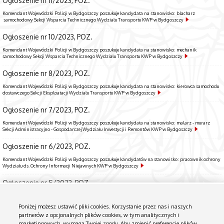
Ogłoszenie nr 11/2023, POZ.
Komendant Wojewódzki Policji w Bydgoszczy poszukuje kandydata na stanowisko: blacharz
samochodowy Sekcji Wsparcia Technicznego Wydziału Transportu KWP w Bydgoszczy
Ogłoszenie nr 10/2023, POZ.
Komendant Wojewódzki Policji w Bydgoszczy poszukuje kandydata na stanowisko: mechanik
samochodowy Sekcji Wsparcia Technicznego Wydziału Transportu KWP w Bydgoszczy
Ogłoszenie nr 8/2023, POZ.
Komendant Wojewódzki Policji w Bydgoszczy poszukuje kandydata na stanowisko: kierowca samochodu
dostawczego Sekcji Eksploatacji Wydziału Transportu KWP w Bydgoszczy
Ogłoszenie nr 7/2023, POZ.
Komendant Wojewódzki Policji w Bydgoszczy poszukuje kandydata na stanowisko: malarz - murarz
Sekcji Administracyjno - Gospodarczej Wydziału Inwestycji i Remontów KWP w Bydgoszczy
Ogłoszenie nr 6/2023, POZ.
Komendant Wojewódzki Policji w Bydgoszczy poszukuje kandydatów na stanowisko: pracownik ochrony
Wydziału ds. Ochrony Informacji Niejawnych KWP w Bydgoszczy
Ogłoszenie nr 5/2023, POZ.
Komendant Wojewódzki Policji w Bydgoszczy poszukuje kandydata na stanowisko: magazynier Sekcji
Kwatermistrzowskiej Wydziału Zaopatrzenia KWP w Bydgoszczy
Poniżej możesz ustawić pliki cookies. Korzystanie przez nas i naszych
partnerów z opcjonalnych plików cookies, w tym analitycznych i
Ogłoszenie nr 3/2023, POZ.
marketingowych, wymaga Twojej zgody. Aby zmienić preferencje plików